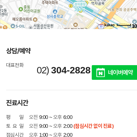
1
로드뷰
상담/예약
길찾기
대표전화
02)
304-2828
지도 크게 보기
진료시간
평 일
오전
오후
9:00 ~
6:00
토 요 일
오전
오후
(점심시간 없이 진료)
9:00 ~
2:00
점심시간
오후
오후
1:00 ~
2:00